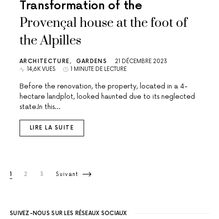
Transformation of the
Provençal house at the foot of
the Alpilles
ARCHITECTURE
GARDENS
21 DÉCEMBRE 2023
14,6K VUES
1 MINUTE DE LECTURE
Before the renovation, the property, located in a 4-
hectare landplot, looked haunted due to its neglected
state.In this…
LIRE LA SUITE
Navigation des articles
1
2
3
Suivant
SUIVEZ-NOUS SUR LES RÉSEAUX SOCIAUX