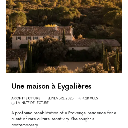
Une maison à Eygalières
ARCHITECTURE
1 SEPTEMBRE 2025
4,2K VUES
1 MINUTE DE LECTURE
A profound rehabilitation of a Provençal residence for a
client of rare cultural sensitivity. She sought a
contemporary…